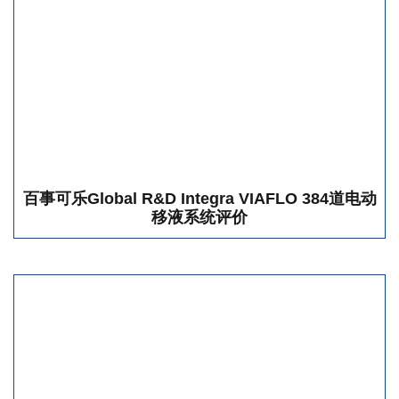
百事可乐Global R&D Integra VIAFLO 384道电动
移液系统评价
Shenzhen Institute of Hong Kong Polytechnic