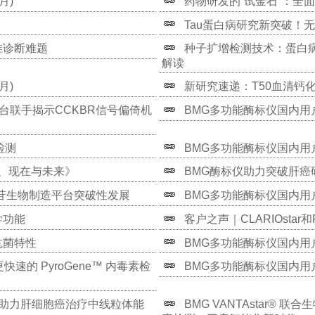
月)
药物研发的“试金石”：全面解
Tau蛋白病研究新突破！无
准诊断难题
种子扩增检测技术：蛋白病
解读
月)
新研究速递：T50血清钙
台联手揭示CCKBR信号偏倚机
BMG多功能酶标仪国内用户出
检测
BMG多功能酶标仪国内用户出
去、现在与未来》
BMG酶标仪助力突破肝癌研
假尿苷生物制造平台突破性发展
BMG多功能酶标仪国内用户出
学功能
客户之声｜CLARIOsta
抗菌特性
BMG多功能酶标仪国内用户出
更快速的 PyroGene™ 内毒素检
BMG多功能酶标仪国内用户出
tar助力肝细胞癌治疗中线粒体能
BMG VANTAstar® 