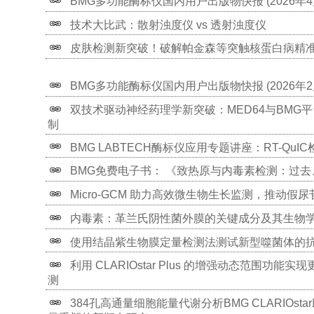
BMG多功能酶标仪国内用户出版物快报 (2026年4
技术大比武：散射浊度仪 vs 透射浊度仪
皮肤检测新突破！破解帕金森等突触核蛋白病精
BMG多功能酶标仪国内用户出版物快报 (2026年2
双技术驱动神经药理学新突破：MED64与BMG平
制
BMG LABTECH酶标仪应用专题讲座：RT-QuIC
BMG免费电子书： 《致热原与内毒素检测：过
Micro-GCM 助力高效微生物生长监测，推动
内毒素：革兰氏阴性菌外膜的关键成分及其生物
使用结晶紫生物膜定量检测法测试新型噬菌体的
利用 CLARIOstar Plus 的增强动态范围功能实现
测
384孔高通量细胞能量代谢分析BMG CLARIOs