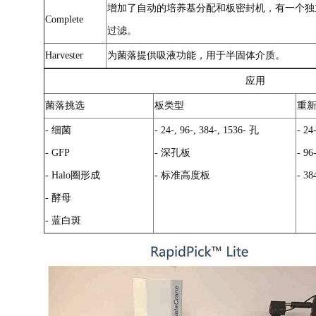
增加了自动的培养基分配和板密封机，有一个独
Complete
过滤。
Harvester
为菌落提供吸液功能，用于半固体介质。
应用
菌落挑选
板类型
重
- 细菌
- 24-, 96-, 384-, 1536- 孔
- 24
- GFP
- 深孔板
- 96
- Halo圈形成
- 标准高度板
- 38
- 酵母
- 蓝白斑