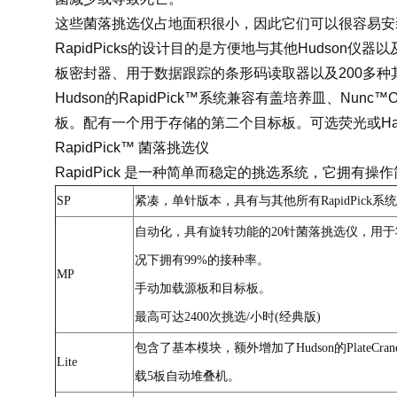
这些菌落挑选仪占地面积很小，因此它们可以很容易安
RapidPicks的设计目的是方便地与其他Huds
板密封器、用于数据跟踪的条形码读取器以及200多种
Hudson的RapidPick™系统兼容有盖培养皿、Nunc
板。配有一个用于存储的第二个目标板。可选荧光或Halo
RapidPick™ 菌落挑选仪
RapidPick 是一种简单而稳定的挑选系统，它拥
SP
紧凑，单针版本，具有与其他所有RapidPick
自动化，具有旋转功能的20针菌落挑选仪，用
况下拥有99%的接种率。
MP
手动加载源板和目标板。
最高可达2400次挑选/小时(经典版)
包含了基本模块，额外增加了Hudson的PlateC
Lite
载5板自动堆叠机。