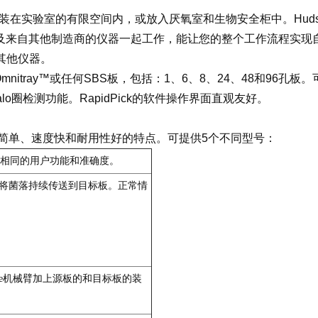
装在实验室的有限空间内，或放入厌氧室和生物安全柜中。Huds
on仪器以及来自其他制造商的仪器一起工作，能让您的整个工作流程
其他仪器。
™Omnitray™或任何SBS板，包括：1、6、8、24、48和96孔板
圈检测功能。RapidPick的软件操作界面直观友好。
有操作简单、速度快和耐用性好的特点。可提供5个不同型号：
系统相同的用户功能和准确度。
于将菌落持续传送到目标板。正常情
rane机械臂加上源板的和目标板的装