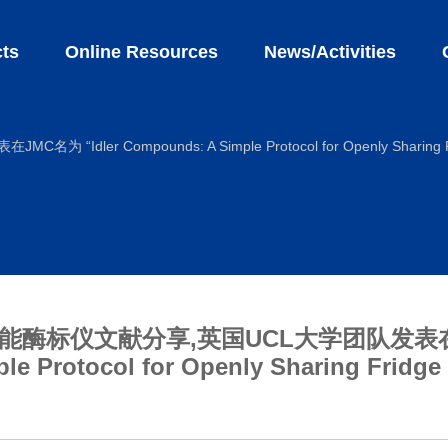
ts
Online Resources
News/Activities
r Compounds: A Simple Protocol for Openly Sharing Fridg
功能酶标仪文献分享,英国UCL大学团队发表在JM
e Protocol for Openly Sharing Fridge 