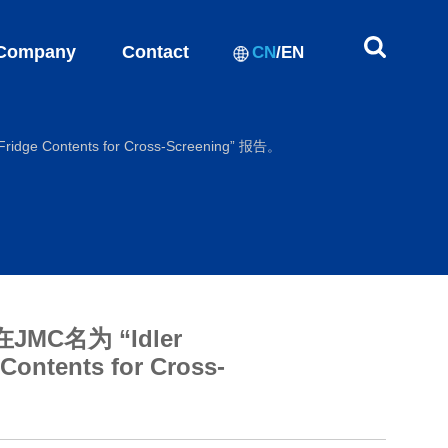
Company
Contact
CN
/
EN
e Contents for Cross-Screening” 报告。
C名为 “Idler
Contents for Cross-