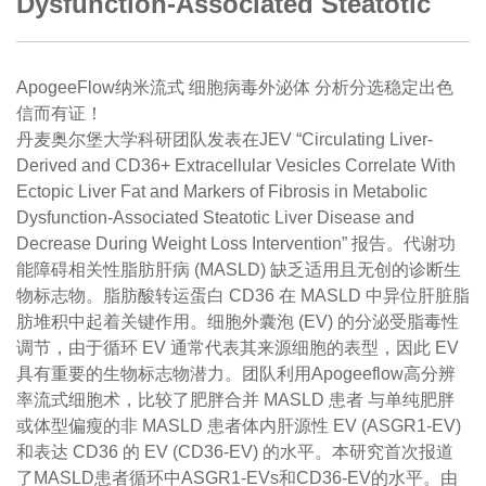
Dysfunction-Associated Steatotic
ApogeeFlow纳米流式 细胞病毒外泌体 分析分选稳定出色
信而有证！
丹麦奥尔堡大学科研团队发表在JEV “Circulating Liver-
Derived and CD36+ Extracellular Vesicles Correlate With
Ectopic Liver Fat and Markers of Fibrosis in Metabolic
Dysfunction-Associated Steatotic Liver Disease and
Decrease During Weight Loss Intervention” 报告。代谢功
能障碍相关性脂肪肝病 (MASLD) 缺乏适用且无创的诊断生
物标志物。脂肪酸转运蛋白 CD36 在 MASLD 中异位肝脏脂
肪堆积中起着关键作用。细胞外囊泡 (EV) 的分泌受脂毒性
调节，由于循环 EV 通常代表其来源细胞的表型，因此 EV
具有重要的生物标志物潜力。团队利用Apogeeflow高分辨
率流式细胞术，比较了肥胖合并 MASLD 患者 与单纯肥胖
或体型偏瘦的非 MASLD 患者体内肝源性 EV (ASGR1-EV)
和表达 CD36 的 EV (CD36-EV) 的水平。本研究首次报道
了MASLD患者循环中ASGR1-EVs和CD36-EV的水平。由