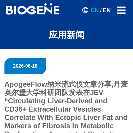
CN
EN
/
应用新闻
2026-06-10
ApogeeFlow纳米流式仪文章分享,丹麦
奥尔堡大学科研团队发表在JEV
“Circulating Liver-Derived and
CD36+ Extracellular Vesicles
Correlate With Ectopic Liver Fat and
Markers of Fibrosis in Metabolic