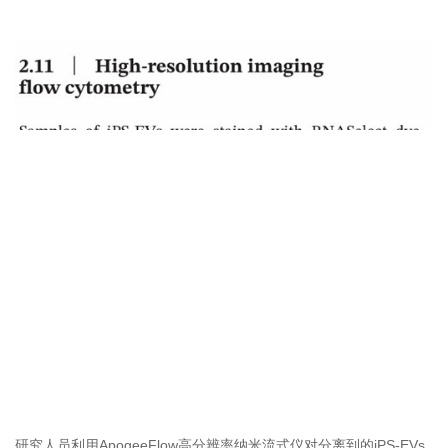
研究人员利用ApogeeFlow高分辨率纳米流式仪对分离到的iPS-EVs