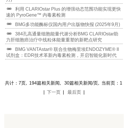
BMG免费电子书： 《致热原与内毒素检测：过去、
现在与未来》
BMG酶标仪助力突破肝癌研究发Science高分重磅文
章
Micro-GCM 助力高效微生物生长监测，推动假尿苷生
物制造平台突破性发展
BMG多功能酶标仪国内用户出版物快报 (2025年11
月)
内毒素：革兰氏阴性菌外膜的关键成分及其生物学功
能
客户之声｜CLARIOstar和PHERAstar支持早期药物
研发中的多种生物学测定
使用结晶紫生物膜定量检测法测试新型噬菌体的抗菌
特性
BMG多功能酶标仪国内用户出版物快报 (2025年10
月)
利用 CLARIOstar Plus 的增强动态范围功能实现更快