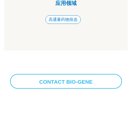
速的 PyroGene™ 内毒素检测
BMG多功能酶标仪国内用户出版物快报 (2025年9月)
384孔高通量细胞能量代谢分析BMG CLARIOstar助
力肝细胞癌治疗中线粒体能量重塑的新靶点研究
BMG VANTAstar® 联合生物梅里埃ENDOZYME® II
试剂盒：EDR技术革新内毒素检测，开启智能化新时代
共计：7页, 194篇相关新闻, 30篇相关新闻/页, 当前页：1
|
下一页
|
最后页
|
应用领域