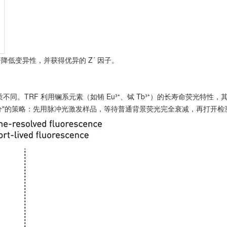
著降低变异性，并获得优异的 Z´ 因子。
。TRF 利用镧系元素（如铕 Eu³⁺、铽 Tb³⁺）的长寿命荧光特性，其
取"延迟积分"的策略：先用脉冲光激发样品，等待普通背景荧光完全衰减，再