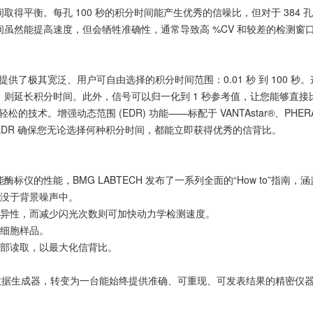
平衡。每孔 100 秒的积分时间能产生优秀的信噪比，但对于 384 
虽然能提高速度，但会牺牲准确性，通常导致高 %CV 和较差的检测窗
测上提供了极其宽泛、用户可自由选择的积分时间范围：0.01 秒 到 10
则延长积分时间。此外，信号可以归一化到 1 秒参考值，让您能够直接
术。增强动态范围 (EDR) 功能——标配于 VANTAstar®、PHERAstar
DR 确保您无论选择何种积分时间，都能立即获得优秀的信背比。
仪的性能，BMG LABTECH 发布了一系列全面的“How to”指南
淹没于背景噪声中。
变异性，而减少闪光次数则可加快动力学检测速度。
的细胞样品。
底部读取，以最大化信背比。
数据生成器，转变为一台能始终提供准确、可重现、可发表结果的精密仪