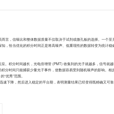
究人员而言，信噪比和整体数据质量不仅取决于试剂或微孔板的选择。一个至关重要
ECH 深知，恰当优化的积分时间正是将高噪声、低重现性的数据转变为统计
应。积分时间越长，光电倍增管 (PMT) 收集到的光子就越多，信号就
的积分时间只能捕获少量光子事件，使数据容易受到随机噪声的影响。相
0 的“优秀”范围。
 迅速下降，然后进入稳定的平台期，表明测量结果已经变得既精确又可靠