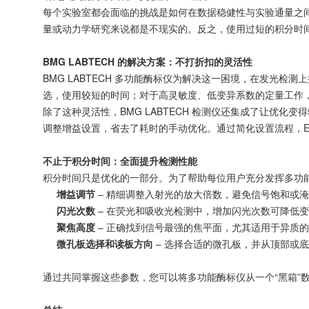
每个实验室都会面临的挑战是如何在数据稳健性与实验通量之间取得
量或动力学研究来说都是不现实的。反之，使用过短的积分时间
BMG LABTECH 的解决方案：不打折扣的灵活性
BMG LABTECH 多功能酶标仪为解决这一困境，在发光检
选，使用较短的时间；对于高灵敏度、低变异系数的定量工作，
除了这种灵活性，BMG LABTECH 检测仪还集成了让优化变得轻松的技
调整增益设置，省去了耗时的手动优化。通过简化设置流程，E
不止于积分时间：全面提升检测性能
积分时间只是优化的一部分。为了帮助每位用户充分发挥多功能酶标
增益调节
– 精细调整入射光的放大倍数，避免信号饱和或
闪光次数
– 在荧光和吸收光检测中，增加闪光次数可降低
聚焦高度
– 正确找到信号最强的焦平面，尤其适用于异质
微孔板选择和读板方向
– 选择合适的微孔板，并从顶部或
通过共同掌握这些参数，您可以将多功能酶标仪从一个“黑箱”