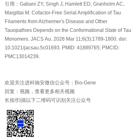
引用：Gabani ZY, Singh J, Hamlett ED, Granholm AC,
Margittai M. Cofactor-Free Serial Amplification of Tau
Filaments from Alzheimer's Disease and Other
Tauopathies Depends on the Conformational State of Tau
Monomers. JACS Au. 2026 Mar 11;6(3):1789-1800. doi:
10.1021/jacsau.5c01693. PMID: 41889765; PMCID:
PMC13014239.
欢迎关注进科驰安微信公众号：Bio-Gene
回复：视频，查看更多相关视频
长按/扫描以下二维码可识别关注公众号