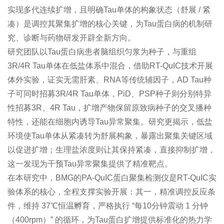
实现多代连续扩增，且明确Tau单体的构象状态（舒展 / 紧
凑）是调控其聚集扩增的核心关键，为Tau蛋白病的机制研
究、诊断与药物研发开辟全新方向。
研究团队以Tau蛋白病患者脑组织匀浆为种子，与重组
3R/4R Tau单体在低盐体系中混合，借助RT-QuIC技术开展
体外实验，证实无需肝素、RNA等传统辅因子，AD Tau种
子可同时招募3R/4R Tau单体，PiD、PSP种子则分别特异
性招募3R、4R Tau，扩增产物保留原致病种子的交叉播种
特性，还能在细胞内诱导Tau异常聚集。研究更揭示，低盐
环境使Tau单体从紧凑转为舒展构象，暴露出聚集关键区域
以促进扩增；生理盐浓度则让其保持紧凑，直接抑制扩增，
这一发现为干预Tau异常聚集提供了精准靶点。
在本研究中，BMG的PA-QuIC蛋白聚集检测仪是RT-QuIC实
验体系的核心，全程支撑实验开展：其一，精准调控反应条
件，维持 37℃恒温孵育，严格执行 “每10分钟震动 1 分钟
（400rpm）” 的循环，为Tau蛋白扩增提供标准化的热力学