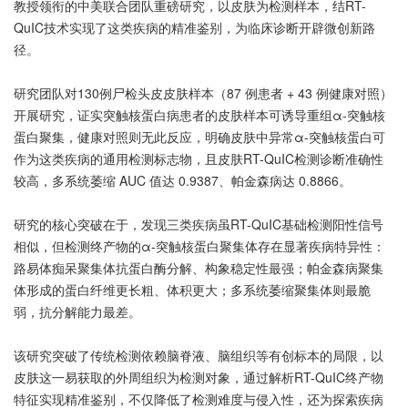
教授领衔的中美联合团队重磅研究，以皮肤为检测样本，结RT-
QuIC技术实现了这类疾病的精准鉴别，为临床诊断开辟微创新路
径。
研究团队对130例尸检头皮皮肤样本（87 例患者 + 43 例健康对照）
开展研究，证实突触核蛋白病患者的皮肤样本可诱导重组α-突触核
蛋白聚集，健康对照则无此反应，明确皮肤中异常α-突触核蛋白可
作为这类疾病的通用检测标志物，且皮肤RT-QuIC检测诊断准确性
较高，多系统萎缩 AUC 值达 0.9387、帕金森病达 0.8866。
研究的核心突破在于，发现三类疾病虽RT-QuIC基础检测阳性信号
相似，但检测终产物的α-突触核蛋白聚集体存在显著疾病特异性：
路易体痴呆聚集体抗蛋白酶分解、构象稳定性最强；帕金森病聚集
体形成的蛋白纤维更长粗、体积更大；多系统萎缩聚集体则最脆
弱，抗分解能力最差。
该研究突破了传统检测依赖脑脊液、脑组织等有创标本的局限，以
皮肤这一易获取的外周组织为检测对象，通过解析RT-QuIC终产物
特征实现精准鉴别，不仅降低了检测难度与侵入性，还为探索疾病