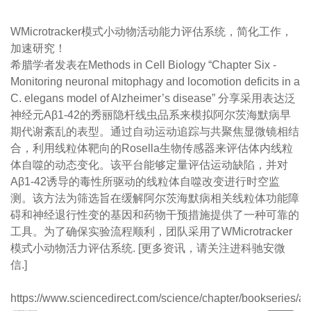
WMicrotracker模式小动物活动能力评估系统，简化工作，
加速研究！
希腊学者发表在Methods in Cell Biology “Chapter Six -
Monitoring neuronal mitophagy and locomotion deficits in a
C. elegans model of Alzheimer’s disease” 分享采用表达泛
神经元Aβ1-42的秀丽隐杆线虫品系来模拟阿尔茨海默病早
期代谢紊乱的表型。通过自动运动追踪与共聚焦显微镜相结
合，利用线粒体靶向的Rosella生物传感器来评估体内线粒
体自噬的动态变化。该平台能够定量评估运动缺陷，并对
Aβ1-42诱导的毒性所驱动的线粒体自噬改变进行时空监
测。该方法为筛选旨在缓解阿尔茨海默病相关线粒体功能障
碍和神经退行性变的基因和药物干预措施提供了一种可靠的
工具。为了确保实验流程顺利，团队采用了WMicrotracker
模式小动物活力评估系统. [更多资讯，请关注进科驰安微
信.]
https://www.sciencedirect.com/science/chapter/bookseries