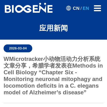
CN
EN
/
应用新闻
2026-03-04
WMicrotracker小动物活动力分析系统
文章分享，希腊学者发表在Methods in
Cell Biology “Chapter Six -
Monitoring neuronal mitophagy and
locomotion deficits in a C. elegans
model of Alzheimer’s disease”